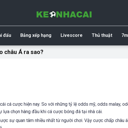
hi đấu
Bảng xếp hạng
Livescore
Thủ thuật
7m
èo châu Á ra sao?
 cái cá cược hiện nay. So với những tỷ lệ odds mỹ, odds malay, o
sự lựa chọn hàng đầu khi cá cược bóng đá tại nhà cái.
 được sự quan tâm nhiều nhất từ người chơi. Vậy cược chấp châu 
é.