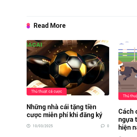
Read More
Thủ thuật cá cược
Thủ thu
Những nhà cái tặng tiền
Cách 
cược miễn phí khi đăng ký
ngựa t
hiện n
10/03/2025
0