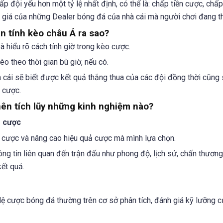
 đội yếu hơn một tỷ lệ nhất định, có thể là: chấp tiền cược, chấp
 giá của những Dealer bóng đá của nhà cái mà người chơi đang t
n tính kèo châu Á ra sao?
 hiểu rõ cách tính giờ trong kèo cược.
èo theo thời gian bù giờ, nếu có.
hà cái sẽ biết được kết quả thắng thua của các đội đồng thời cũng 
 cược.
nên tích lũy những kinh nghiệm nào?
o cược
ia cược và nâng cao hiệu quả cược mà mình lựa chọn.
ng tin liên quan đến trận đấu như phong độ, lịch sử, chấn thương
ết quả.
 lệ cược bóng đá thường trên cơ sở phân tích, đánh giá kỹ lưỡng 