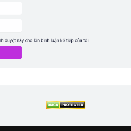
nh duyệt này cho lần bình luận kế tiếp của tôi.