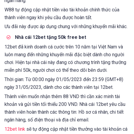
ngân hàng.
W88 tự động cập nhật tiền vào tài khoản chính thức của
thành viên ngay khi yêu cầu được hoàn tất.
Ưu đãi này được áp dụng chung với những khuyến mãi khác.
Nhà cái 12bet tặng 50k free bet
12bet đã kinh doanh cá cước trên 10 năm tại Việt Nam và
luôn mang đến những khuyến mãi đặc biệt dành cho người
chơi. Hiện tại nhà cái này đang có chương trình tặng thưởng
miễn phí 50k, người chơi có thể theo dõi bên dưới.
Thời gian: Từ 00:00 ngày 01/05/2023 đến 23:59 (GMT+8)
ngày 31/05/2023, dành cho các thành viên tại 12bet.
Thành viên muốn nhận thêm 88 VND thì cần xác minh tài
khoản và gửi tiền tối thiểu 200 VND. Nhà cái 12bet yêu cầu
thành viên hoàn thành các thông tin: Hồ sơ cá nhân, chi tiết
ngân hàng, số điện thoại và địa chỉ email.
12bet link
sẽ tự động cập nhật tiền thưởng vào tài khoản cá