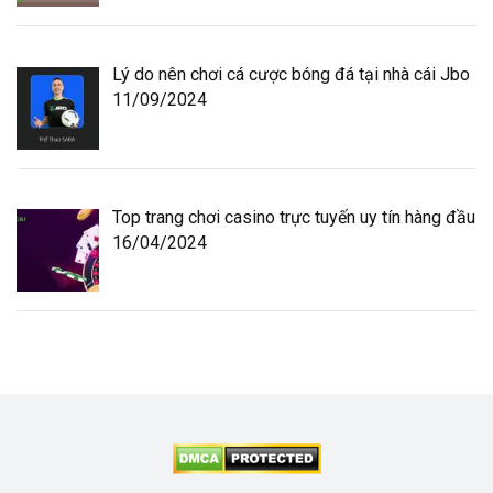
Lý do nên chơi cá cược bóng đá tại nhà cái Jbo
11/09/2024
Top trang chơi casino trực tuyến uy tín hàng đầu
16/04/2024