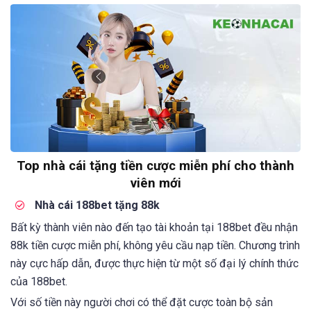
Top nhà cái tặng tiền cược miễn phí cho thành
viên mới
Nhà cái 188bet tặng 88k
Bất kỳ thành viên nào đến tạo tài khoản tại 188bet đều nhận
88k tiền cược miễn phí, không yêu cầu nạp tiền. Chương trình
này cực hấp dẫn, được thực hiện từ một số đại lý chính thức
của 188bet.
Với số tiền này người chơi có thể đặt cược toàn bộ sản