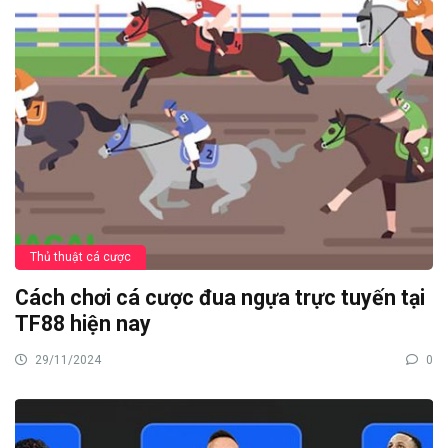
Thủ thuật cá cược
Cách chơi cá cược đua ngựa trực tuyến tại
TF88 hiện nay
29/11/2024
0