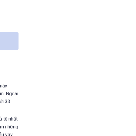
 này
ận. Ngoài
ới 33
 tệ nhất
hêm những
ẫu vậy