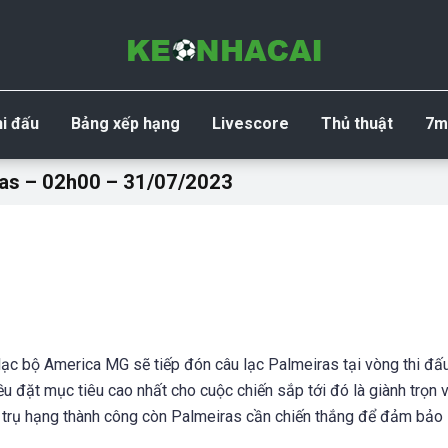
hi đấu
Bảng xếp hạng
Livescore
Thủ thuật
7m
ras – 02h00 – 31/07/2023
c bộ America MG sẽ tiếp đón câu lạc Palmeiras tại vòng thi đấu
u đặt mục tiêu cao nhất cho cuộc chiến sắp tới đó là giành trọn 
trụ hạng thành công còn Palmeiras cần chiến thắng để đảm bảo