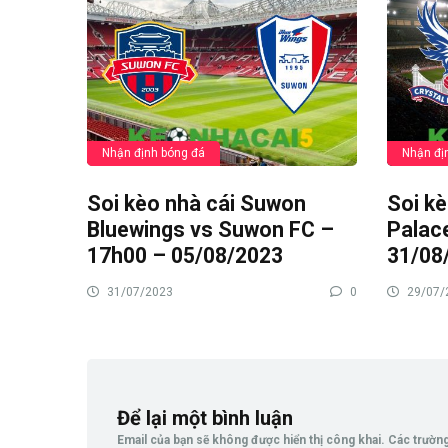
Nhận định bóng đá
Nhận đị
Soi kèo nhà cái Suwon
Soi kè
Bluewings vs Suwon FC –
Palace
17h00 – 05/08/2023
31/08
31/07/2023
0
29/07/
Để lại một bình luận
Email của bạn sẽ không được hiển thị công khai.
Các trườn