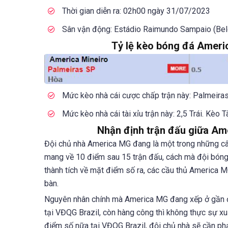
Thời gian diễn ra: 02h00 ngày 31/07/2023
Sân vận động: Estádio Raimundo Sampaio (Bel
Tỷ lệ kèo bóng đá Ameri
Mức kèo nhà cái cược chấp trận này: Palmeiras 
Mức kèo nhà cái tài xỉu trận này: 2,5 Trái. Kèo T
Nhận định trận đấu giữa Am
Đội chủ nhà America MG đang là một trong những câu
mang về 10 điểm sau 15 trận đấu, cách mà đội bóng n
thành tích về mặt điểm số ra, các cầu thủ America
bàn.
Nguyên nhân chính mà America MG đang xếp ở gần đá
tại VĐQG Brazil, còn hàng công thì không thực sự xu
điểm số nữa tại VĐQG Brazil, đội chủ nhà sẽ cần phả