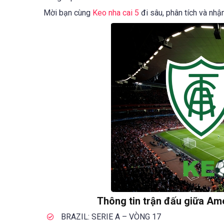
Mời bạn cùng
Keo nha cai 5
đi sâu, phân tích và nh
Thông tin trận đấu giữa Am
BRAZIL: SERIE A – VÒNG 17