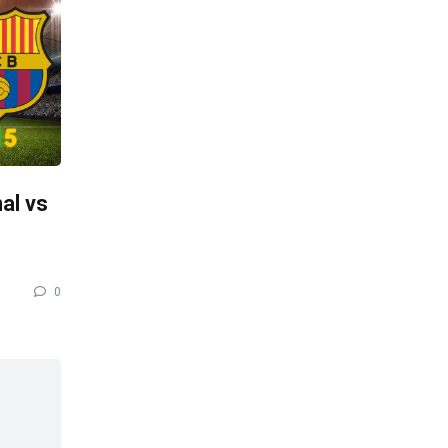
al vs
0