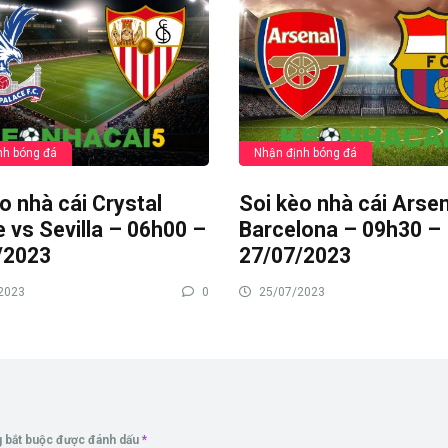
nh bóng đá
Nhận định bóng đá
o nhà cái Crystal
Soi kèo nhà cái Arsen
 vs Sevilla – 06h00 –
Barcelona – 09h30 –
/2023
27/07/2023
2023
0
25/07/2023
g bắt buộc được đánh dấu
*