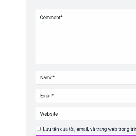
Lưu tên của tôi, email, và trang web trong trì